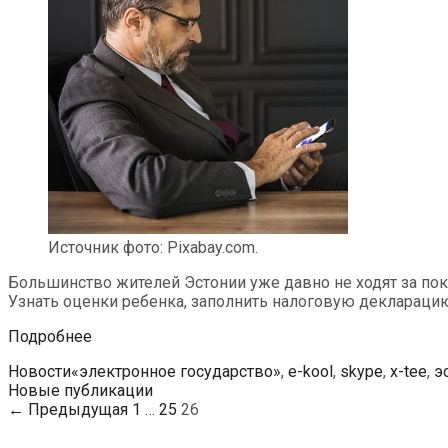
Источник фото: Pixabay.com.
Большинство жителей Эстонии уже давно не ходят за поку
Узнать оценки ребенка, заполнить налоговую декларацию
Эстония
Подробнее
погружается
Рубрики
Метки
Новости
«электронное государство»
,
e-kool
,
skype
,
x-tee
,
э
в
Навигация
Новые публикации
интернет-
по
← Предыдущая
1
…
25
26
пространство
записям