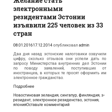
Желание стать
электронными
резидентами Эстонии
изъявили 225 человек из 33
стран
08.01.2016
17.12.2014
опубликовал
admin
Два дня назад эстонские налоговики озвучили
цифру, сколько отзывов они успели дать по
запросу Министерства внутренних дел Эстонии
по поводу заявлений, поступивших от
иностранцев, в которых те просят оформить им
электронное гражданство.
Желание
Подробнее
стать
Рубрики
Метки
Новости
новая зеландия
,
сингапур
,
финляндия
,
э-
электронными
резидент
,
электронное резиденство
,
эстония
,
резидентами
япония
Оставьте комментарий
Эстонии
изъявили