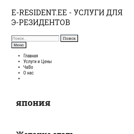
Перейти
E-RESIDENT.EE - УСЛУГИ ДЛЯ
к
Э-РЕЗИДЕНТОВ
содержимому
Поиск
для:
Поиск
Меню
Главная
Услуги и Цены
ЧаВо
О нас
Поиск
япония