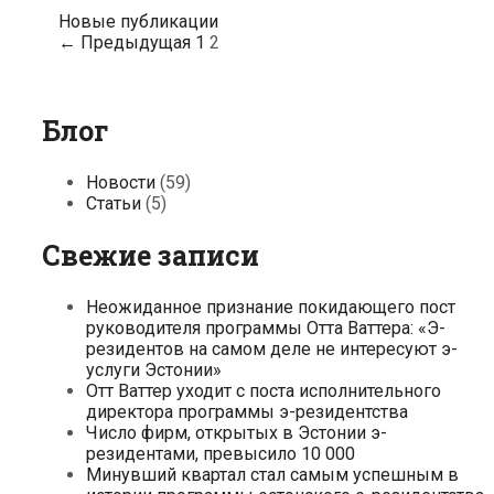
225
Навигация
Новые публикации
человек
по
← Предыдущая
1
2
из
записям
33
стран
Блог
Новости
(59)
Статьи
(5)
Свежие записи
Неожиданное признание покидающего пост
руководителя программы Отта Ваттера: «Э-
резидентов на самом деле не интересуют э-
услуги Эстонии»
Отт Ваттер уходит с поста исполнительного
директора программы э-резидентства
Число фирм, открытых в Эстонии э-
резидентами, превысило 10 000
Минувший квартал стал самым успешным в