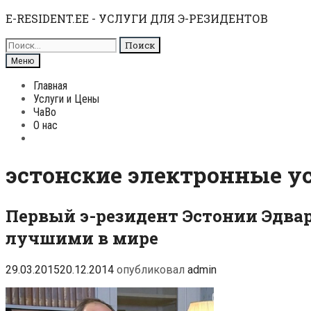
Перейти
E-RESIDENT.EE - УСЛУГИ ДЛЯ Э-РЕЗИДЕНТОВ
к
Поиск
содержимому
для:
Поиск
Меню
Главная
Услуги и Цены
ЧаВо
О нас
Поиск
эстонские электронные у
Первый э-резидент Эстонии Эдвар
лучшими в мире
29.03.2015
20.12.2014
опубликовал
admin