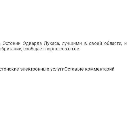
 Эстонии Эдварда Лукаса, лучшими в своей области, и
обритании, сообщает портал
rus.err.ee
.
стонские электронные услуги
Оставьте комментарий