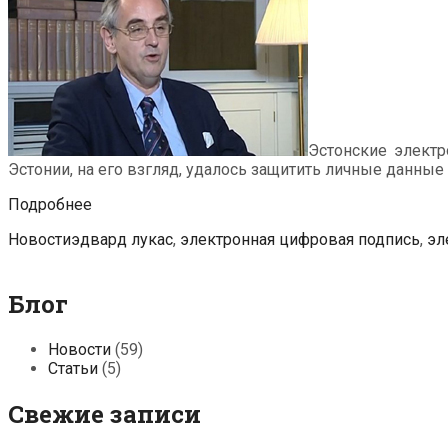
Эстонские электр
Эстонии, на его взгляд, удалось защитить личные данные
Первый
Подробнее
э-
Рубрики
Метки
Новости
эдвард лукас
,
электронная цифровая подпись
,
эл
резидент
Эстонии
Эдвард
Блог
Лукас
верит,
что
Новости
(59)
эстонские
Статьи
(5)
электронные
услуги
Свежие записи
являются
лучшими