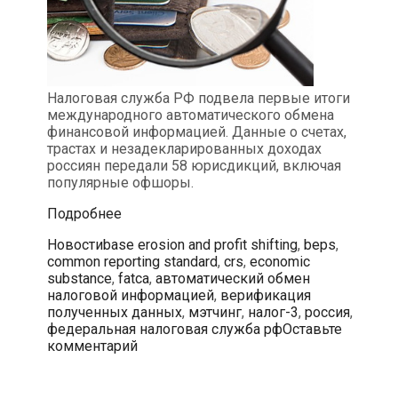
Налоговая служба РФ подвела первые итоги
международного автоматического обмена
финансовой информацией. Данные о счетах,
трастах и незадекларированных доходах
россиян передали 58 юрисдикций, включая
популярные офшоры.
Российские
Подробнее
налоговики
Рубрики
Метки
Новости
base erosion and profit shifting
,
beps
,
получили
common reporting standard
,
crs
,
economic
информацию
substance
,
fatca
,
автоматический обмен
о
налоговой информацией
,
верификация
зарубежных
полученных данных
,
мэтчинг
,
налог-3
,
россия
,
счетах
федеральная налоговая служба рф
Оставьте
и
комментарий
активах
россиян
в