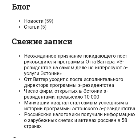
58
Блог
странах
Новости
(59)
Статьи
(5)
Свежие записи
Неожиданное признание покидающего пост
руководителя программы Отта Ваттера: «Э-
резидентов на самом деле не интересуют э-
услуги Эстонии»
Отт Ваттер уходит с поста исполнительного
директора программы э-резидентства
Число фирм, открытых в Эстонии э-
резидентами, превысило 10 000
Минувший квартал стал самым успешным в
истории программы эстонского э-резидентства
Российские налоговики получили информацию
о зарубежных счетах и активах россиян в 58
странах