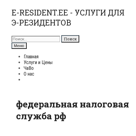
Перейти
E-RESIDENT.EE - УСЛУГИ ДЛЯ
к
Э-РЕЗИДЕНТОВ
содержимому
Поиск
для:
Поиск
Меню
Главная
Услуги и Цены
ЧаВо
О нас
Поиск
федеральная налоговая
служба рф