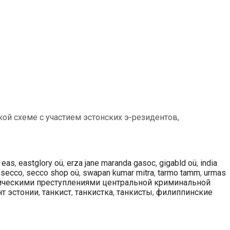
й схеме с участием эстонских э-резидентов,
,
eas
,
eastglory oü
,
erza jane maranda gasoc
,
gigabld oü
,
india
,
secco
,
secco shop oü
,
swapan kumar mitra
,
tarmo tamm
,
urmas
ическими преступлениями центральной криминальной
т эстонии
,
танкист
,
танкистка
,
танкисты
,
филиппинские