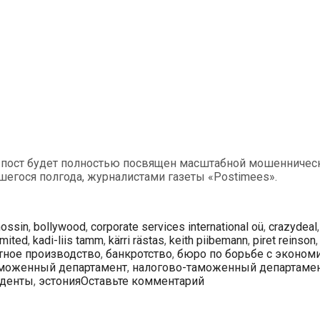
пост будет полностью посвящен масштабной мошенническо
егося полгода, журналистами газеты «Postimees».
mossin
,
bollywood
,
corporate services international oü
,
crazydeal
imited
,
kadi-liis tamm
,
kärri rästas
,
keith piibemann
,
piret reinson
тное производство
,
банкротство
,
бюро по борьбе с эконом
аможенный департамент
,
налогово-таможенный департамен
иденты
,
эстония
Оставьте комментарий