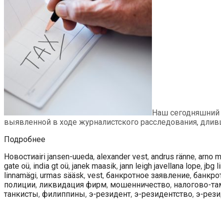
Наш сегодняшний 
выявленной в ходе журналистского расследования, дливш
В
Подробнее
Эстонии
Рубрики
Метки
Новости
airi jansen-uueda
,
alexander vest
,
andrus ränne
,
arno 
выявлена
gate oü
,
india gt oü
,
janek maasik
,
jann leigh javellana lope
,
jbg l
масштабная
linnamägi
,
urmas sääsk
,
vest
,
банкротное заявление
,
банкро
мошенническая
полиции
,
ликвидация фирм
,
мошенничество
,
налогово-т
схема
танкисты
,
филиппины
,
э-резидент
,
э-резидентство
,
э-рез
с
участием
э-